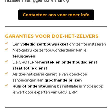
installeren. Stil, hygiënisch en handig.
Contacteer ons voor meer info
GARANTIES VOOR DOE-HET-ZELVERS
Een
volledig zelfbouwpakket
om zelf te installeren
Niet-gebruikte zelfbouwonderdelen kan je
teruggeven
De GROTERM-
herstel- en onderhoudsdienst
staat tot je dienst
Als doe-het-zelver geniet je van goedkope
aanbiedingen aan
groothandelprijzen
Hulp of ondersteuning
bij installatie is mogelijk op
je werf door experten van GROTERM